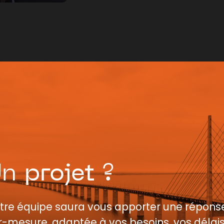
Un
projet
?
tre équipe saura vous apporter une répons
r-mesure, adaptée à vos besoins, vos délais