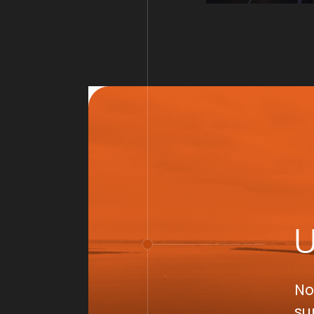
No
su