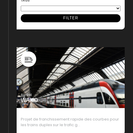
TAGS
SUISSE
WAKO
Projet de franchissement rapide des courbes pour
les trains duplex sur le trafic g…