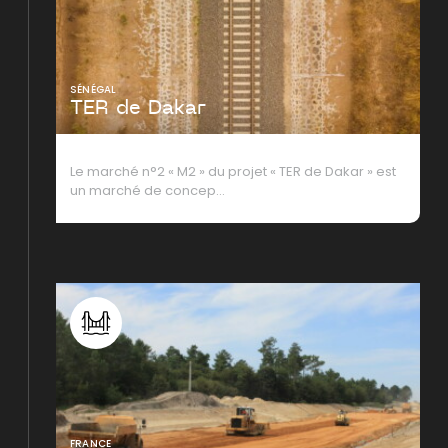
SÉNÉGAL
TER de Dakar
Le marché n°2 « M2 » du projet « TER de Dakar » est
un marché de concep…
FRANCE