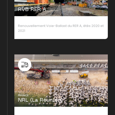
FRANCE
RVB RER A
Renouvellement Voie-Ballast du RER A, étés 2020 et
2021
FRANCE
NRL (La Réunion)