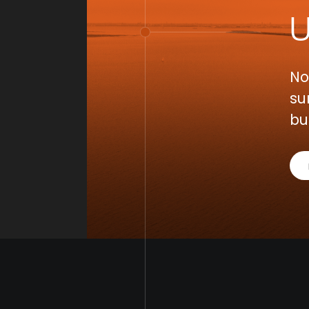
No
su
bu