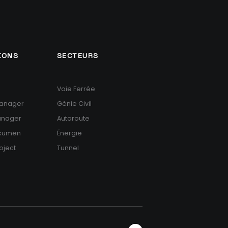
IONS
SECTEURS
Voie Ferrée
anager
Génie Civil
anager
Autoroute
Acumen
Énergie
oject
Tunnel