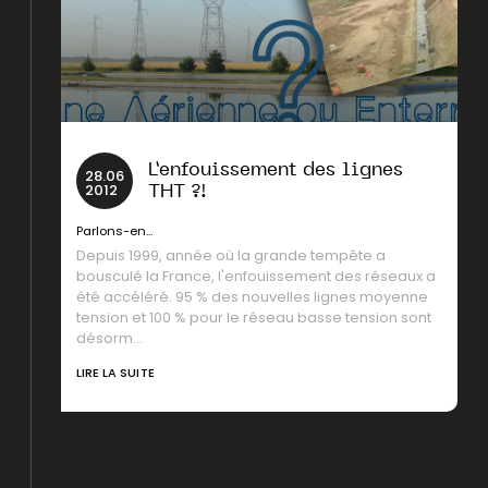
L’enfouissement des lignes
28
.
06
2012
THT ?!
Parlons-en...
Depuis 1999, année où la grande tempête a
bousculé la France, l'enfouissement des réseaux a
été accéléré. 95 % des nouvelles lignes moyenne
tension et 100 % pour le réseau basse tension sont
désorm...
LIRE LA SUITE