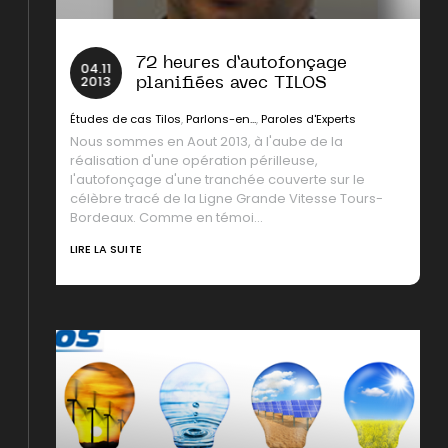
72 heures d’autofonçage
04
.
11
2013
planifiées avec TILOS
Études de cas Tilos
,
Parlons-en...
,
Paroles d'Experts
Nous sommes en Aout 2013, à l'aube de la
réalisation d'une opération périlleuse,
l'autofonçage d'une tranchée couverte sur le
célèbre tracé de la Ligne Grande Vitesse Tours-
Bordeaux. Comme en témoi...
LIRE LA SUITE