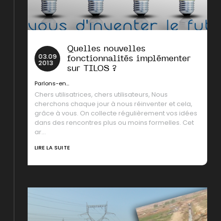
Quelles nouvelles
03
.
09
fonctionnalités implémenter
2013
sur TILOS ?
Parlons-en...
Chers utilisatrices, chers utilisateurs, Nous
cherchons chaque jour à nous réinventer et cela,
grâce à vous. On collecte régulièrement vos idées
dans des rencontres plus ou moins formelles. Cet
ar...
LIRE LA SUITE