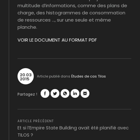
multitude d’informations, comme des plans de
charge, des histogrammes de consommation
de ressources …, sur une seule et même
planche.
VOIR LE DOCUMENT AU FORMAT PDF
20
.
03
Article publié dans
Études de cas Tilos
2015
Partagez !
Facebook
Twitter
WhatsApp
LinkedIn
Mail
ARTICLE PRÉCÉDENT
Et si l’Empire State Building avait été planifié avec
TILOS ?