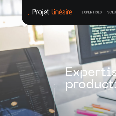
EXPERTISES
SOL
Experti
product