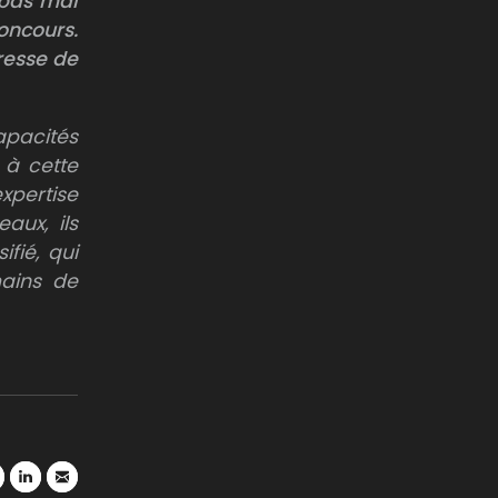
 pas mal
oncours.
éresse de
apacités
n à cette
pertise
aux, ils
fié, qui
ains de