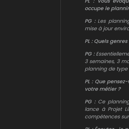
PL : Vous évoqui
occupe le planni
PG :
Les plannin
mise à jour envir
PL : Quels genres
PG :
Essentiellem
3 semaines, 3 m
planning de type
PL
:
Que pensez-v
votre métier ?
PG :
Ce planning
lance à Projet 
compétences sur 