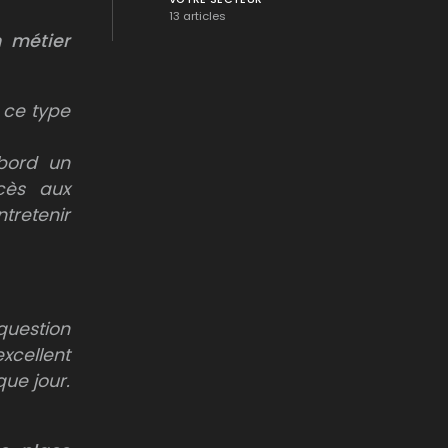
13 articles
n métier
 ce type
abord un
ccès aux
ntretenir
question
xcellent
que jour.