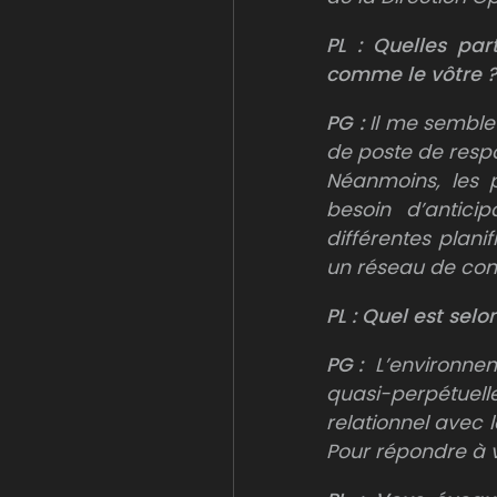
PL : Quelles par
comme le vôtre ?
PG :
Il me semble 
de poste de resp
Néanmoins, les p
besoin d’anticip
différentes plani
un réseau de con
PL :
Quel est selon
PG :
L’environnem
quasi-perpétuell
relationnel avec 
Pour répondre à vo