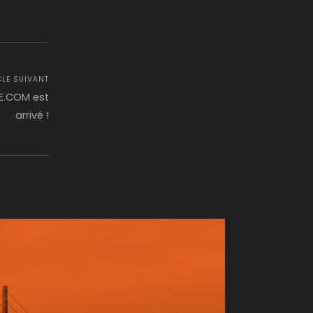
r
atsApp
LinkedIn
Mail
CLE SUIVANT
CE.COM est
arrivé !