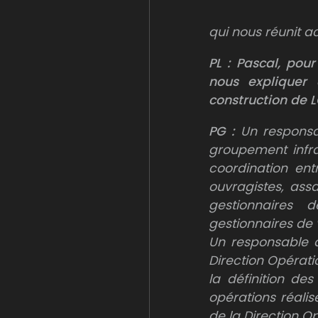
qui nous réunit a
PL :
Pascal, pour
nous expliquer
construction de 
PG :
Un responsa
groupement infra
coordination entr
ouvragistes, assa
gestionnaires d
gestionnaires de v
Un responsable d
Direction Opératio
la définition de
opérations réalis
de la Direction Op