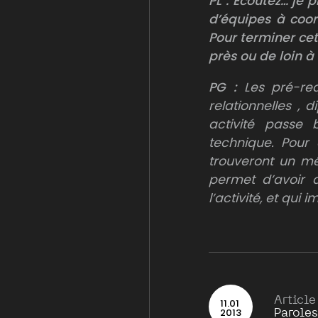
PL
:
Écoutez… je p
d’équipes à coor
Pour terminer cet
près ou de loin à
PG :
Les pré-re
relationnelles , 
activité passe
technique. Pour 
trouveront un mét
permet d’avoir 
l’activité, et qui
Article
11
.
01
2013
Paroles