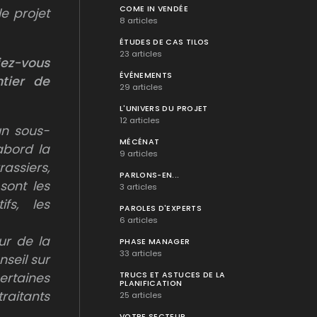
COME IN VENDÉE
e projet
8 articles
ÉTUDES DE CAS TILOS
23 articles
iez-vous
ÉVÉNEMENTS
tier de
29 articles
L'UNIVERS DU PROJET
12 articles
un sous-
MÉCÉNAT
abord la
9 articles
assiers,
PARLONS-EN...
 sont les
3 articles
fs, les
PAROLES D'EXPERTS
6 articles
ur de la
PHASE MANAGER
33 articles
nseil sur
ertaines
TRUCS ET ASTUCES DE LA
PLANIFICATION
raitants
25 articles
VOTRE SECTEUR