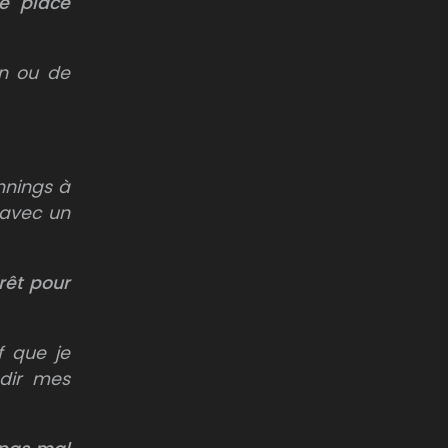
le place
on ou de
nnings à
t avec un
rêt pour
f que je
ndir mes