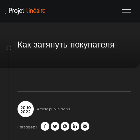
Как затянуть покупателя
20
.
10
Article publié dans
2022
Partagez !
Facebook
Twitter
WhatsApp
LinkedIn
Mail