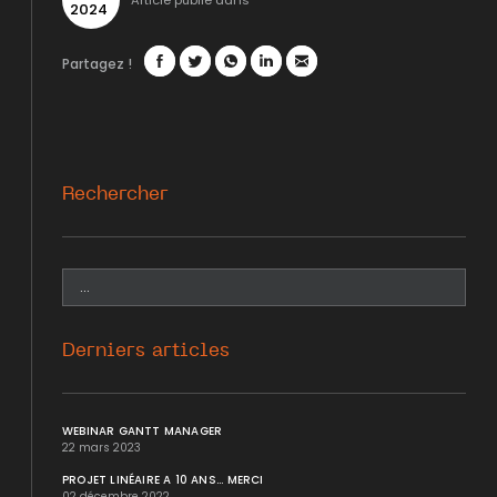
Article publié dans
2024
Partagez !
Facebook
Twitter
WhatsApp
LinkedIn
Mail
Rechercher
Derniers articles
WEBINAR GANTT MANAGER
22 mars 2023
PROJET LINÉAIRE A 10 ANS... MERCI
02 décembre 2022