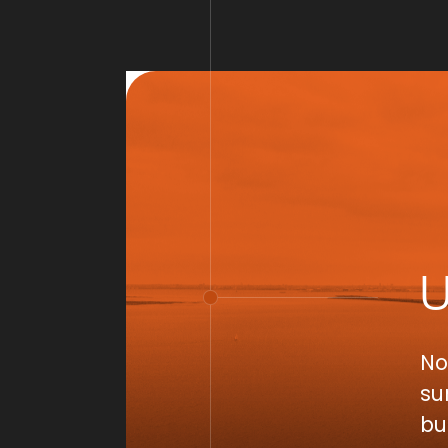
No
su
bu