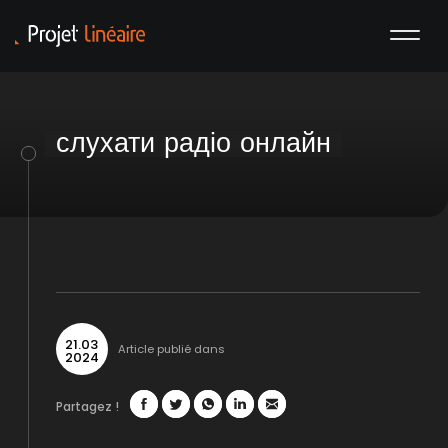
слухати радіо онлайн
21
.
03
Article publié dans
2024
Partagez !
Facebook
Twitter
WhatsApp
LinkedIn
Mail