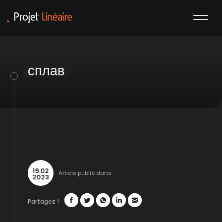
сплав
19
.
02
Article publié dans
2023
Partagez !
Facebook
Twitter
WhatsApp
LinkedIn
Mail