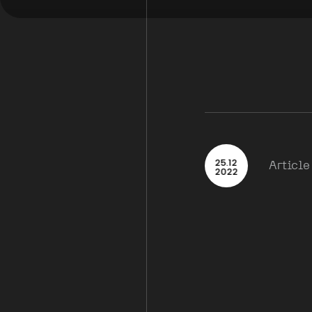
25
.
12
Article
2022