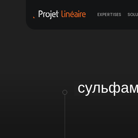
EXPERTISES
SOL
сульфам