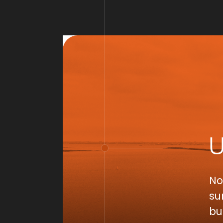
No
su
bu