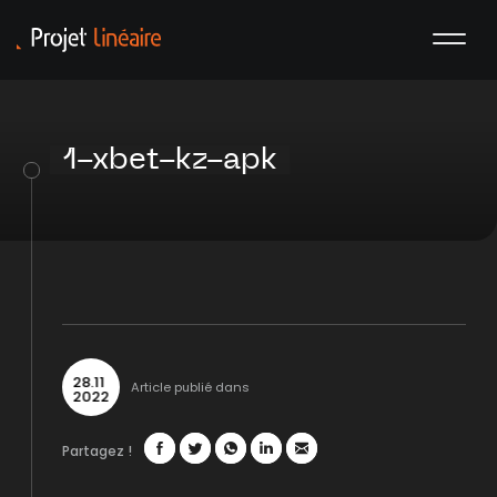
1-xbet-kz-apk
28
.
11
Article publié dans
2022
Partagez !
Facebook
Twitter
WhatsApp
LinkedIn
Mail