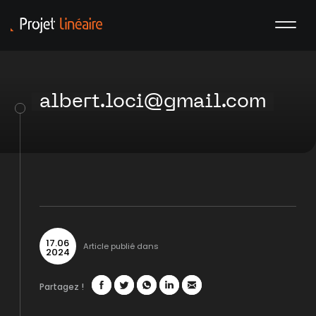
albert.loci@gmail.com
17
.
06
Article publié dans
2024
Partagez !
Facebook
Twitter
WhatsApp
LinkedIn
Mail