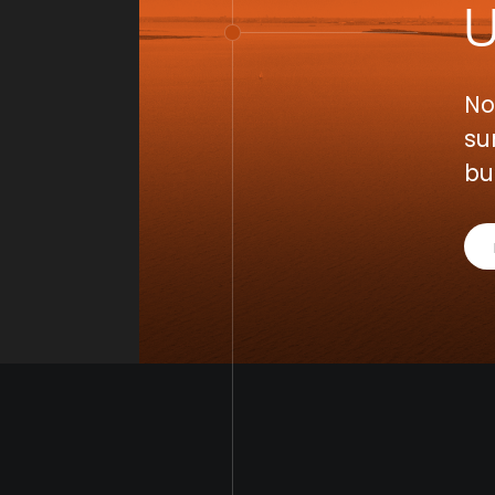
No
su
bu