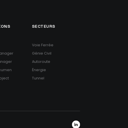
IONS
SECTEURS
Voie Ferrée
anager
Génie Civil
anager
Autoroute
Acumen
Énergie
oject
Tunnel