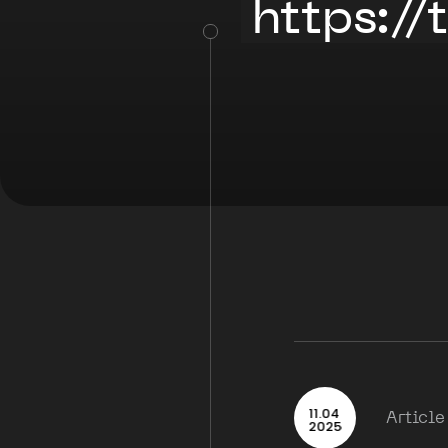
https:/
11
.
04
Article
2025