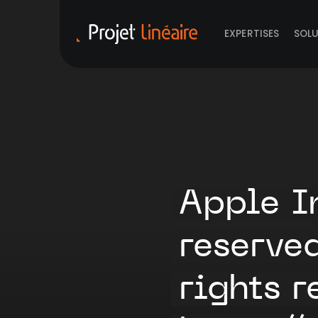
EXPERTISES
SOL
Apple I
reserve
rights 