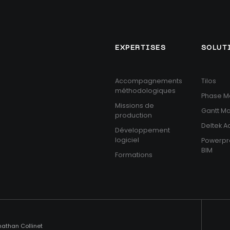
EXPERTISES
SOLUT
Accompagnements
Tilos
méthodologiques
Phase M
Missions de
Gantt M
production
Deltek 
Développement
logiciel
Powerpr
BIM
Formations
nathan Collinet