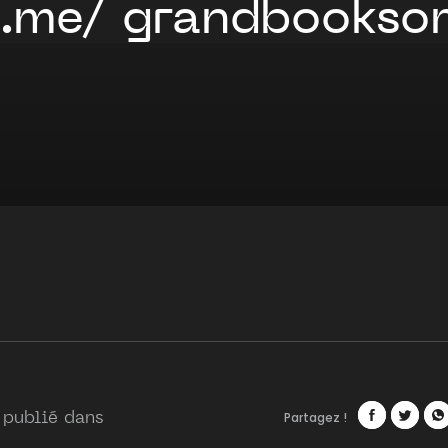
/t.me/ grandbookso
Partagez !
 publié dans