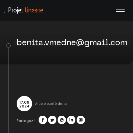
benita.vmedne@gmail.com
17
.
06
Article publié dans
2024
Partagez !
Facebook
Twitter
WhatsApp
LinkedIn
Mail