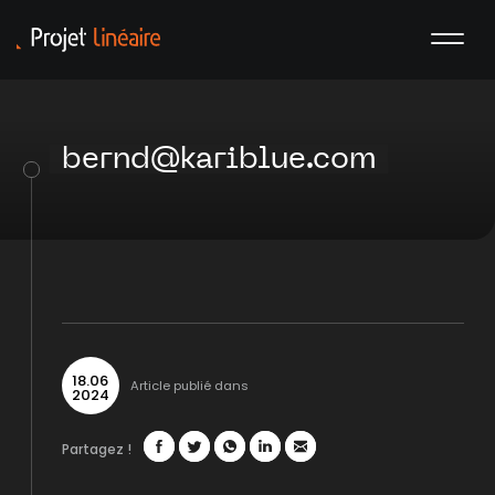
bernd@kariblue.com
18
.
06
Article publié dans
2024
Partagez !
Facebook
Twitter
WhatsApp
LinkedIn
Mail