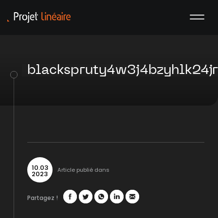
blackspruty4w3j4bzyhlk24
10
.
03
Article publié dans
2023
Partagez !
Facebook
Twitter
WhatsApp
LinkedIn
Mail