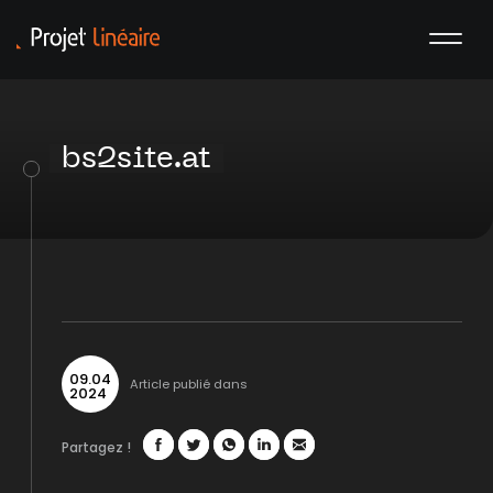
bs2site.at
09
.
04
Article publié dans
2024
Partagez !
Facebook
Twitter
WhatsApp
LinkedIn
Mail