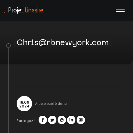
Chris@rbnewyork.com
18
.
06
Article publié dans
2024
Partagez !
Facebook
Twitter
WhatsApp
LinkedIn
Mail