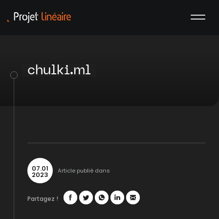
chulki.ml
07
.
01
Article publié dans
2023
Partagez !
Facebook
Twitter
WhatsApp
LinkedIn
Mail