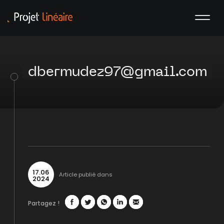
dbermudez97@gmail.com
17
.
06
Article publié dans
2024
Partagez !
Facebook
Twitter
WhatsApp
LinkedIn
Mail