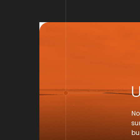
No
su
bu