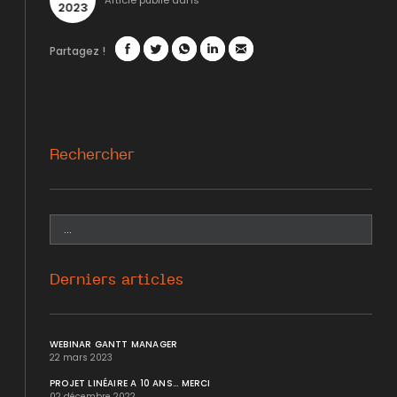
Article publié dans
2023
Partagez !
Facebook
Twitter
WhatsApp
LinkedIn
Mail
Rechercher
Derniers articles
WEBINAR GANTT MANAGER
22 mars 2023
PROJET LINÉAIRE A 10 ANS... MERCI
02 décembre 2022