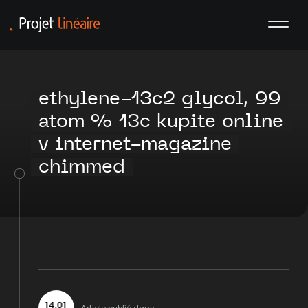
ethylene-13c2 glycol, 99
atom % 13c kupite online
v internet-magazine
chimmed
14
.
01