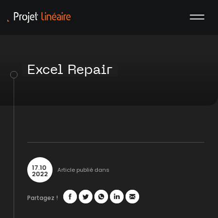
Excel Repair
17
.
10
Article publié dans
2022
Partagez !
Facebook
Twitter
WhatsApp
LinkedIn
Mail