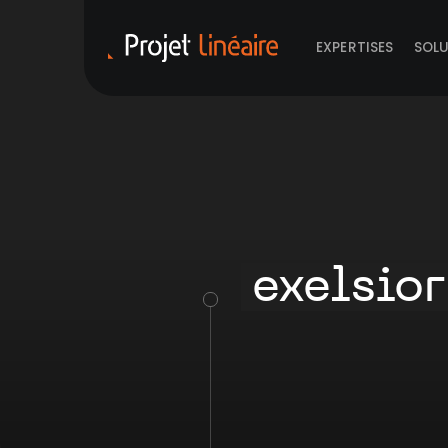
EXPERTISES
SOL
exelsio