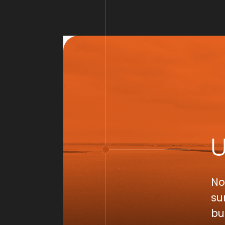
No
su
bu