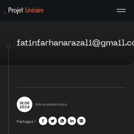
fatinfarhanarazali@gmail.
18
.
06
Article publié dans
2024
Partagez !
Facebook
Twitter
WhatsApp
LinkedIn
Mail