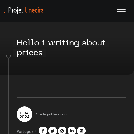
Hello i writing about
prices
11
.
04
Article publié dans
2024
Partagez !