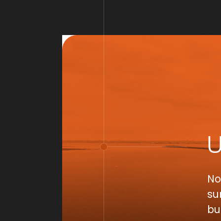
No
su
bu