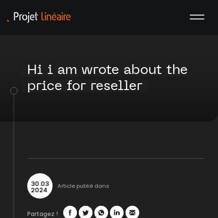
Hi i am wrote about the
price for reseller
30
.
03
Article publié dans
2024
Partagez !