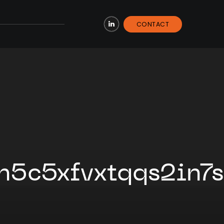
CONTACT
LinkedIn
h5c5xfvxtqqs2in7