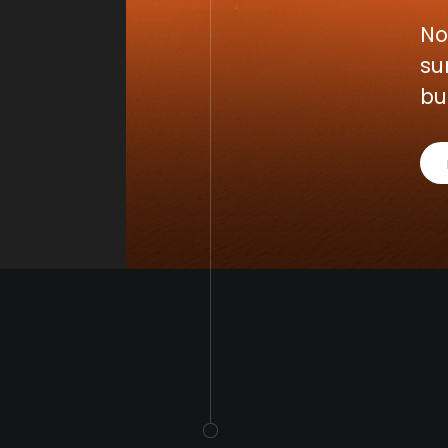
No
su
bu