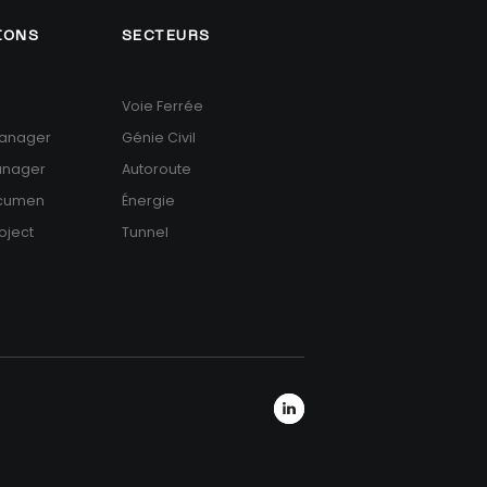
IONS
SECTEURS
Voie Ferrée
anager
Génie Civil
anager
Autoroute
Acumen
Énergie
oject
Tunnel
LinkedIn