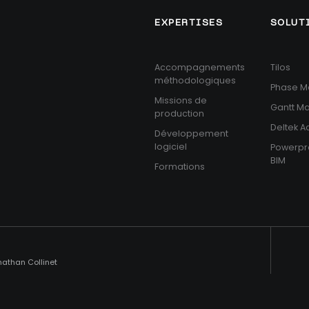
EXPERTISES
SOLUT
Accompagnements
Tilos
méthodologiques
Phase M
Missions de
Gantt M
production
Deltek 
Développement
logiciel
Powerpr
BIM
Formations
nathan Collinet