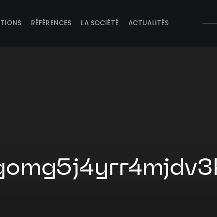
UTIONS
RÉFÉRENCES
LA SOCIÉTÉ
ACTUALITÉS
omg5j4yrr4mjdv3