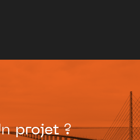
Un
projet
?