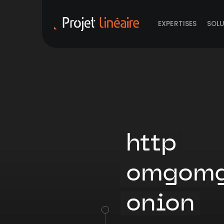
EXPERTISES
SOL
http
omgomg
onion