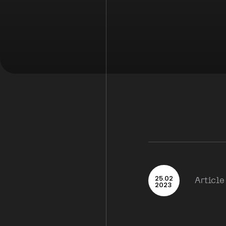
25
.
02
Article
2023