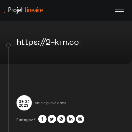
https://2-krn.co
09
.
04
Article publié dans
2023
Partagez !
Facebook
Twitter
WhatsApp
LinkedIn
Mail