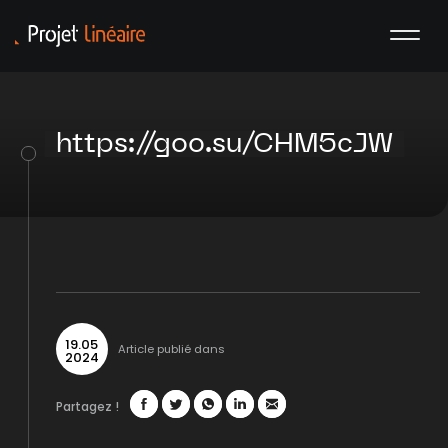
https://goo.su/CHM5cJW
19
.
05
Article publié dans
2024
Partagez !
Facebook
Twitter
WhatsApp
LinkedIn
Mail