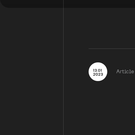
13
.
01
Article
2023