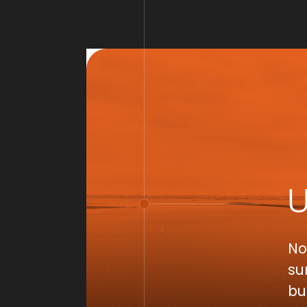
No
su
bu