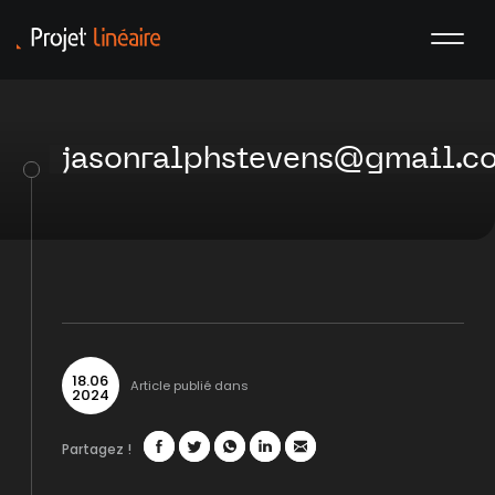
jasonralphstevens@gmail.c
18
.
06
Article publié dans
2024
Partagez !
Facebook
Twitter
WhatsApp
LinkedIn
Mail