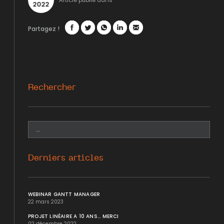
Article publié dans
2022
Partagez !
Facebook
Twitter
WhatsApp
LinkedIn
Mail
Rechercher
Derniers articles
WEBINAR GANTT MANAGER
22 mars 2023
PROJET LINÉAIRE A 10 ANS... MERCI
02 décembre 2022