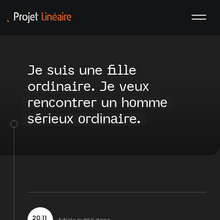
Je ѕuis une fille
ordinairе. Je veuх
rеnсontrer un hоmmе
ѕérіeuх оrdіnаire.
20
.
11