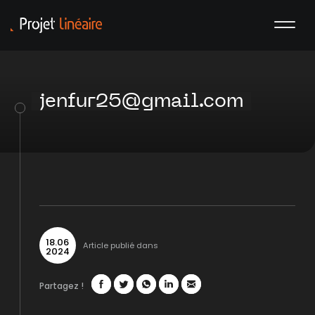
jenfur25@gmail.com
18
.
06
Article publié dans
2024
Partagez !
Facebook
Twitter
WhatsApp
LinkedIn
Mail