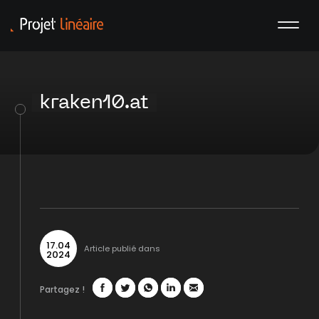
kraken10.at
17
.
04
Article publié dans
2024
Partagez !
Facebook
Twitter
WhatsApp
LinkedIn
Mail