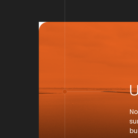
No
su
bu