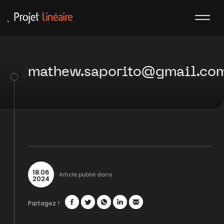
mathew.saporito@gmail.co
18
.
06
Article publié dans
2024
Partagez !
Facebook
Twitter
WhatsApp
LinkedIn
Mail