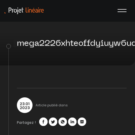
mega2226xhteoffdyiuyw6ud
23
.
01
Article publié dans
2023
Partagez !
Facebook
Twitter
WhatsApp
LinkedIn
Mail