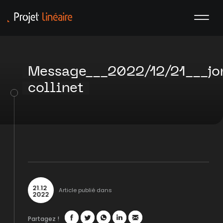
Message___2022/12/21___jo
collinet
21
.
12
Article publié dans
2022
Partagez !