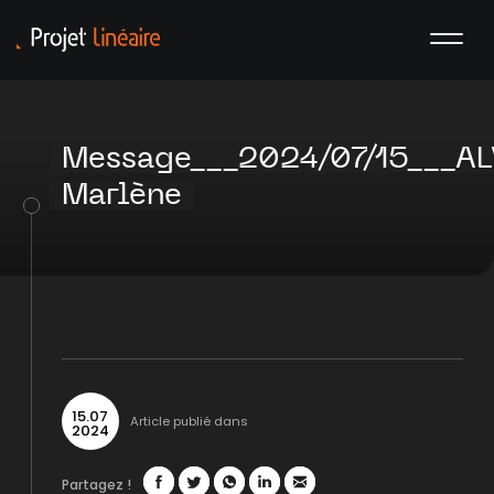
Message___2024/07/15___A
Marlène
15
.
07
Article publié dans
2024
Partagez !