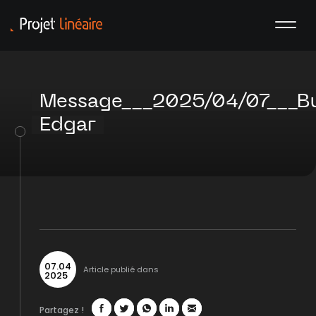
Message___2025/04/07___B
Edgar
07
.
04
Article publié dans
2025
Partagez !