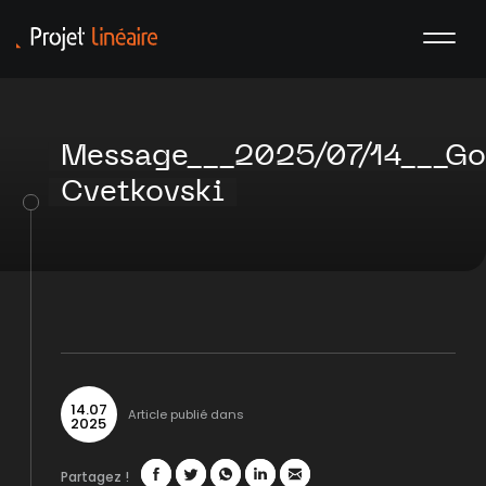
Message___2025/07/14___G
Cvetkovski
14
.
07
Article publié dans
2025
Partagez !