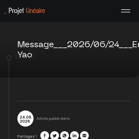
Message___2026/06/24___
Yao
24
.
06
Article publié dans
2026
Partagez !