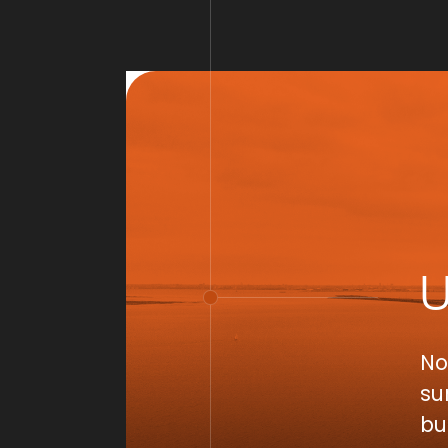
No
su
bu