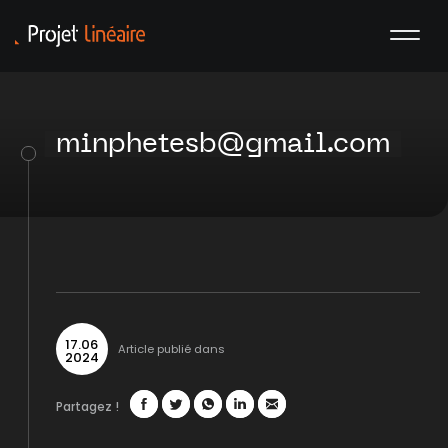
minphetesb@gmail.com
17
.
06
Article publié dans
2024
Partagez !
Facebook
Twitter
WhatsApp
LinkedIn
Mail