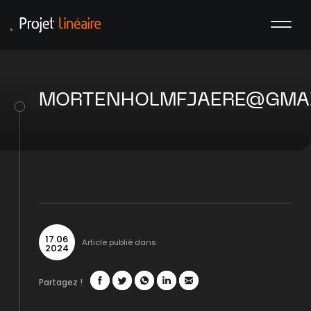
MORTENHOLMFJAERE@GMA
17
.
06
Article publié dans
2024
Partagez !
Facebook
Twitter
WhatsApp
LinkedIn
Mail